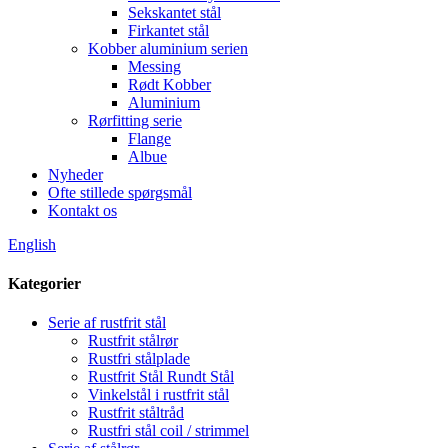
Sekskantet stål
Firkantet stål
Kobber aluminium serien
Messing
Rødt Kobber
Aluminium
Rørfitting serie
Flange
Albue
Nyheder
Ofte stillede spørgsmål
Kontakt os
English
Kategorier
Serie af rustfrit stål
Rustfrit stålrør
Rustfri stålplade
Rustfrit Stål Rundt Stål
Vinkelstål i rustfrit stål
Rustfrit ståltråd
Rustfri stål coil / strimmel