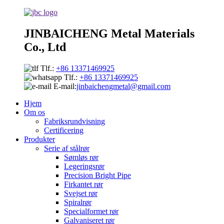
JINBAICHENG Metal Materials
Co., Ltd
Tlf.:
+86 13371469925
Tlf.:
+86 13371469925
E-mail:
jinbaichengmetal@gmail.com
Hjem
Om os
Fabriksrundvisning
Certificering
Produkter
Serie af stålrør
Sømløs rør
Legeringsrør
Precision Bright Pipe
Firkantet rør
Svejset rør
Spiralrør
Specialformet rør
Galvaniseret rør