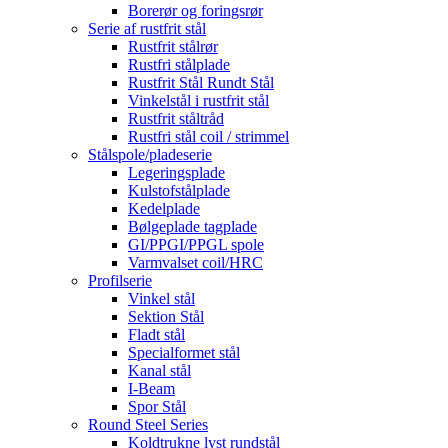
Borerør og foringsrør
Serie af rustfrit stål
Rustfrit stålrør
Rustfri stålplade
Rustfrit Stål Rundt Stål
Vinkelstål i rustfrit stål
Rustfrit ståltråd
Rustfri stål coil / strimmel
Stålspole/pladeserie
Legeringsplade
Kulstofstålplade
Kedelplade
Bølgeplade tagplade
GI/PPGI/PPGL spole
Varmvalset coil/HRC
Profilserie
Vinkel stål
Sektion Stål
Fladt stål
Specialformet stål
Kanal stål
I-Beam
Spor Stål
Round Steel Series
Koldtrukne lyst rundstål