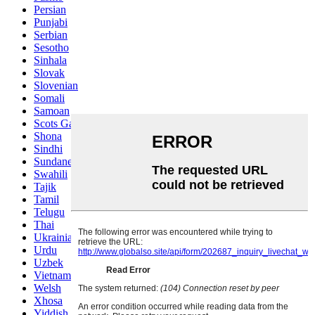
Persian
Punjabi
Serbian
Sesotho
Sinhala
Slovak
Slovenian
Somali
Samoan
Scots Gaelic
Shona
Sindhi
Sundanese
Swahili
Tajik
Tamil
Telugu
Thai
Ukrainian
Urdu
Uzbek
Vietnamese
Welsh
Xhosa
Yiddish