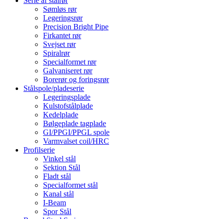
Serie af stålrør
Sømløs rør
Legeringsrør
Precision Bright Pipe
Firkantet rør
Svejset rør
Spiralrør
Specialformet rør
Galvaniseret rør
Borerør og foringsrør
Stålspole/pladeserie
Legeringsplade
Kulstofstålplade
Kedelplade
Bølgeplade tagplade
GI/PPGI/PPGL spole
Varmvalset coil/HRC
Profilserie
Vinkel stål
Sektion Stål
Fladt stål
Specialformet stål
Kanal stål
I-Beam
Spor Stål