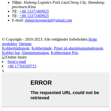
Tilføje:
Huitong Logistics Park LiaoCheng City. Shandong-
provinsen.Kina
Tlf.:
+86 13371469925
Tlf.:
+86 13371469925
E-mail:
jinbaichengmetal@gmail.com
© Copyright - 2010-2023: Alle rettigheder forbeholdes.
Hotte
produkter
,
Sitemap
Kobbertrådsspole
,
Kobberplade
,
Priser på aluminiumspladespole
,
Kobber bar
,
Aluminiumsstang
,
Kobberstang Pris
,
Send e-mail
+86 17701029715
x